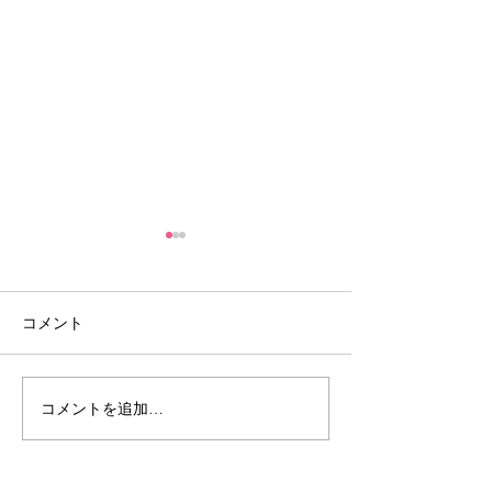
コメント
ラーラ通信51号
ラーラ通信50号
コメントを追加…