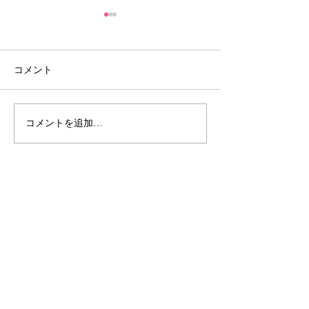
コメント
ラーラ通信51号
ラーラ通信50号
コメントを追加…