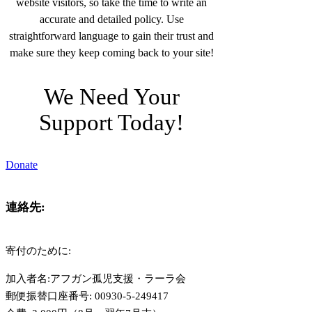
website visitors, so take the time to write an
accurate and detailed policy. Use
straightforward language to gain their trust and
make sure they keep coming back to your site!
We Need Your
Support Today!
Donate
連絡先:​
寄付のために:
加入者名:アフガン孤児支援・ラーラ会
郵便振替口座番号: 00930-5-249417