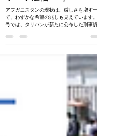
ラーラ通信52号
アフガニスタンの現状は、厳しさを増す一方
で、わずかな希望の兆しも見えています。本
号では、タリバンが新たに公布した刑事訴訟
法により、社会の階層化や人権の大きな後退
が制度として明文化された現状を伝えます。
特に女性や少女への制限は依然として厳し
く、多くの生徒が教育の機会を奪われていま
す。 そのような状況の中でも、人々は学び
の機会を守ろうと努力を続けています。女子
のために非公式な教育の場を提供する試み
や、地域に根ざした小規模な活動が、限られ
たながらも貴重な役割を果たしています。ま
た、女子に武道を教えたことで拘束された女
性の事例からも、教育や自己表現を求める強
い意志がうかがえます。 さらに、長年関係
を築いてきた孤児院との連携が再び動き出