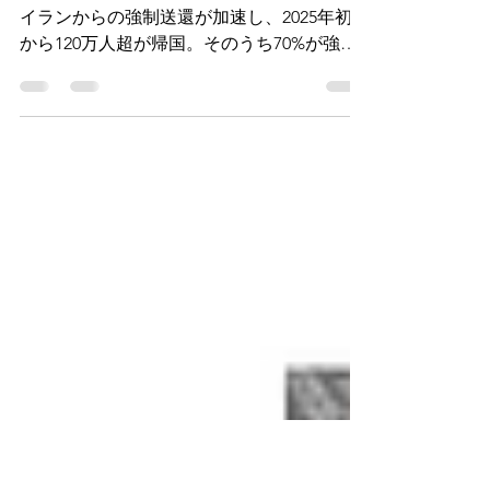
ラーラ通信51号
アフガニスタン難民、人道危機が深刻化 ―
イランからの強制送還が加速し、2025年初頭
から120万人超が帰国。そのうち70%が強制
送還で、短期間に数十万規模の人々が極暑の
国境を越えています。ヘラートでは飢餓や脱
水症状、住居・医療不足が深刻化し、女性と
子どもが最も大きなリスク...